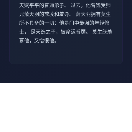
天赋平平的普通弟子。 过去，他曾饱受师
兄萧天羽的欺凌和羞辱。 萧天羽拥有莫生
所不具备的一切：他是门中最强的年轻修
士， 是天选之子，被命运眷顾。 莫生既羡
慕他，又憎恨他。
🎶 技巧指南