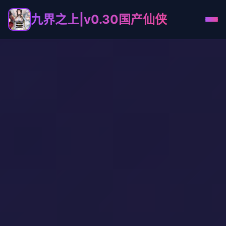
九界之上|v0.30国产仙侠