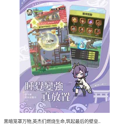
黑暗笼罩万物,英杰们燃烧生命,筑起最后的壁垒..