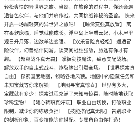
轻松爽快的异世界之旅。当然，在旅途的过程中，你还会邂
逅各色伙伴，与他们并肩作战，共同挑战神秘的圣兽。 快来
开启一场超轻爽的异世界之旅吧！ 【睡觉变强真放置】 窝
在柔软床榻，睡觉就能成长。浮空岛上坐看云起，小木屋里
观日升月落，边数羊边变强。 【欢乐冒险真轻松】 邂逅冒
险伙伴，幻兽结伴同游。谈笑间战胜强敌，旅途有你才有
趣。 【超爽战斗真无羁】 掌握剑技魔法，肆意支配战场。
解放双手的自走式战斗，炸裂输出引爆全场。 【世界探索真
自由】 探索国度地图，领略各地风貌。地图中的隐藏任务和
未知宝藏等你来解锁！ 【地图寻宝真惊喜】 世界有多大，
宝藏就有多少！探索过程充满了未知与惊喜，随时随地获取
珍稀宝物！ 【随心转职真好玩】 职业自由切换，打破职业
限制，减少你的练级负担！ 【技能搭配真无限】 告别职业
的刻板印象，百变技能等你搭配。专属角色由你打造！