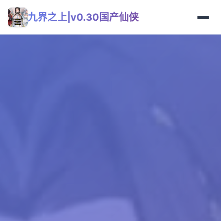
九界之上|v0.30国产仙侠