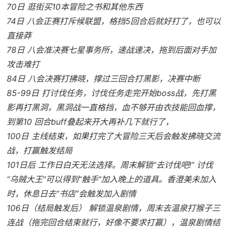
70日 逛街买10本冒险之书和其他东西
74日 八会正赛打斥候联盟，格挡5回合后就好打了，也可以
直接莽
78日 八会准决赛七星事务所，速战速决，拖到后面对手加
攻击难打
84日 八会决赛打拂晓，撑过三回合打黑影，决赛中断
85-99日 打讨伐任务，讨伐任务走完开始boss战，先打黑
影再打黑洞，黑洞战一直格挡，血不够开由衣技能回血撑，
到第10 回合buff叠起来开大再补几下就行了，
100日 主线结束，如果打完了大冒险三天后会触发拂晓交流
战，打赢触发结局
101日后 工作日白天无法选择。周末解锁“去讨伐吧!” 讨伐
“乌贼大王”可以得到“触手”加入晚上的道具。香澄美未加入
时，休息日去“书店”会触发加入剧情
106日（结局触发后） 解锁温泉剧情，周末去温泉打猴子三
连战（拖完回合结束就行，好像不要求打赢），温泉剧情结