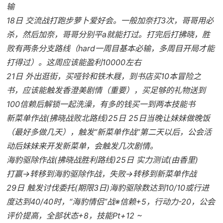
输
18日 交流战打跑步萝卜爱好会。一般加奈打3次，哥哥用必
杀，然后加奈，哥哥分别平a就能打过。打完后打拂晓，胜
败有两条分支路线（hard一周目基本必输，多周目开局才能
打得过）。这周应该能盈利10000左右
21日 外出逛街，买哑铃和铁木屐，到书店买10本冒险之
书，应该能触发香澄美剧情（重要），买足够的礼物送到
100信赖后解锁一起洗澡，有多的钱买一到两本技能书
新菜单作战(拂晓战败北路线)25日 25日当晚让妹妹做晚饭
（最好多做几天），触发“新菜单作战”第二天以后，公会活
动后妹妹来开发新菜单，会触发几次剧情。
海豹驱除作战(拂晓战胜利路线)25日 实力测试(由香里)
打赢→转移到海豹驱除作战，失败→转移到新菜单作战
29日 触发讨伐委托(期限3日)海豹驱除数达到10/10或行进
度达到40/40时，“海豹情侣”战※信赖+5，行动力-20，公会
评价提高，全部状态+8，技能Pt+12 ~