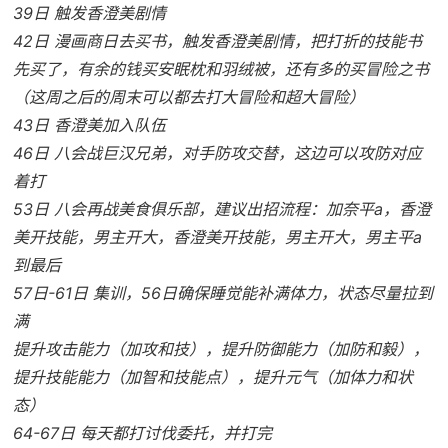
39日 触发香澄美剧情
42日 漫画商日去买书，触发香澄美剧情，把打折的技能书
先买了，有余的钱买安眠枕和羽绒被，还有多的买冒险之书
（这周之后的周末可以都去打大冒险和超大冒险）
43日 香澄美加入队伍
46日 八会战巨汉兄弟，对手防攻交替，这边可以攻防对应
着打
53日 八会再战美食俱乐部，建议出招流程：加奈平a，香澄
美开技能，男主开大，香澄美开技能，男主开大，男主平a
到最后
57日-61日 集训，56日确保睡觉能补满体力，状态尽量拉到
满
提升攻击能力（加攻和技），提升防御能力（加防和毅），
提升技能能力（加智和技能点），提升元气（加体力和状
态）
64-67日 每天都打讨伐委托，并打完