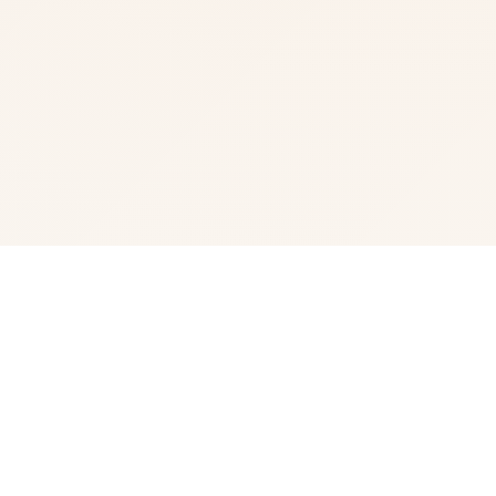
🔐 详细介绍
在一个名为青之大脑的未知的时间，未知的空间—— 当无
名少女睁开双眼的瞬间，命运已深深刻入她的骨髓。 在从
未祈祷过的世界里，她孤身迎战那支离破碎的机械荒原。
无尽的杀戮，绝望的邂逅—— 那摇曳不定的蓝光一次次被